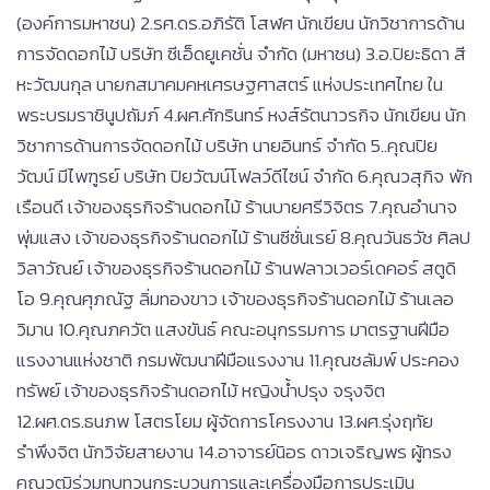
(องค์การมหาชน) 2.รศ.ดร.อภิรัติ โสฬศ นักเขียน นักวิชาการด้าน
การจัดดอกไม้ บริษัท ซีเอ็ดยูเคชั่น จำกัด (มหาชน) 3.อ.ปิยะธิดา สี
หะวัฒนกุล นายกสมาคมคหเศรษฐศาสตร์ แห่งประเทศไทย ใน
พระบรมราชินูปถัมภ์ 4.ผศ.ศักรินทร์ หงส์รัตนาวรกิจ นักเขียน นัก
วิชาการด้านการจัดดอกไม้ บริษัท นายอินทร์ จำกัด 5..คุณปิย
วัฒน์ มีไพฑูรย์ บริษัท ปิยวัฒน์โฟลว์ดีไซน์ จำกัด 6.คุณวสุกิจ พัก
เรือนดี เจ้าของธุรกิจร้านดอกไม้ ร้านบายศรีวิจิตร 7.คุณอำนาจ
พุ่มแสง เจ้าของธุรกิจร้านดอกไม้ ร้านซีซั่นเรย์ 8.คุณวันธวัช ศิลป
วิลาวัณย์ เจ้าของธุรกิจร้านดอกไม้ ร้านฟลาวเวอร์เดคอร์ สตูดิ
โอ 9.คุณศุภณัฐ ลิ่มทองขาว เจ้าของธุรกิจร้านดอกไม้ ร้านเลอ
วิมาน 10.คุณภควัต แสงขันธ์ คณะอนุกรรมการ มาตรฐานฝีมือ
แรงงานแห่งชาติ กรมพัฒนาฝีมือแรงงาน 11.คุณชลัมพ์ ประคอง
ทรัพย์ เจ้าของธุรกิจร้านดอกไม้ หญิงน้ำปรุง จรุงจิต
12.ผศ.ดร.ธนภพ โสตรโยม ผู้จัดการโครงงาน 13.ผศ.รุ่งฤทัย
รำพึงจิต นักวิจัยสายงาน 14.อาจารย์นิอร ดาวเจริญพร ผู้ทรง
คุณวุฒิร่วมทบทวนกระบวนการและเครื่องมือการประเมิน