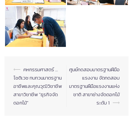
Post
⟵
คหกรรมศาสตร์ …
ศูนย์ทดสอบมาตรฐานฝีมือ
navigation
โชติเวช ทบทวนมาตรฐาน
แรงงาน จัดทดสอบ
อาชีพและคุณวุฒิวิชาชีพ
มาตรฐานฝีมือแรงงานแห่ง
สาขาวิชาชีพ “ธุรกิจจัด
ชาติ สาขาช่างจัดดอกไม้
ดอกไม้”
ระดับ 1
⟶