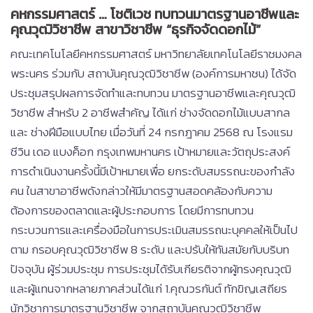
คหกรรมศาสตร์ … โชติเวช ทบทวนมาตรฐานอาชีพและ
คุณวุฒิวิชาชีพ สาขาวิชาชีพ “ธุรกิจจัดดอกไม้”
คณะเทคโนโลยีคหกรรมศาสตร์ มหาวิทยาลัยเทคโนโลยีราชมงคล
พระนคร ร่วมกับ สถาบันคุณวุฒิวิชาชีพ (องค์การมหาชน) ได้จัด
ประชุมสรุปผลการจัดทำและทบทวน มาตรฐานอาชีพและคุณวุฒิ
วิชาชีพ สำหรับ 2 อาชีพสำคัญ ได้แก่ ช่างจัดดอกไม้แบบสากล
และ ช่างฝีมือแบบไทย เมื่อวันที่ 24 กรกฎาคม 2568 ณ โรงแรม
ชีวิน เดอ แบงค็อก กรุงเทพมหานคร เป้าหมายและวัตถุประสงค์
การดำเนินงานครั้งนี้มีเป้าหมายเพื่อ ยกระดับสมรรถนะของกำลัง
คน ในสาขาอาชีพดังกล่าวให้มีมาตรฐานสอดคล้องกับความ
ต้องการของตลาดและผู้ประกอบการ โดยมีการทบทวน
กระบวนการและเครื่องมือในการประเมินสมรรถนะบุคคลให้เป็นไป
ตาม กรอบคุณวุฒิวิชาชีพ 8 ระดับ และปรับให้ทันสมัยกับบริบท
ปัจจุบัน ผู้ร่วมประชุม การประชุมได้รับเกียรติจากผู้ทรงคุณวุฒิ
และผู้แทนจากหลายภาคส่วนได้แก่ 1.คุณวรกันต์ ทักขิญเสถียร
นักวิชาการมาตรฐานวิชาชีพ จากสถาบันคุณวุฒิวิชาชีพ