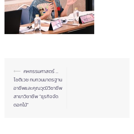
Post
⟵
คหกรรมศาสตร์ …
navigation
โชติเวช ทบทวนมาตรฐาน
อาชีพและคุณวุฒิวิชาชีพ
สาขาวิชาชีพ “ธุรกิจจัด
ดอกไม้”