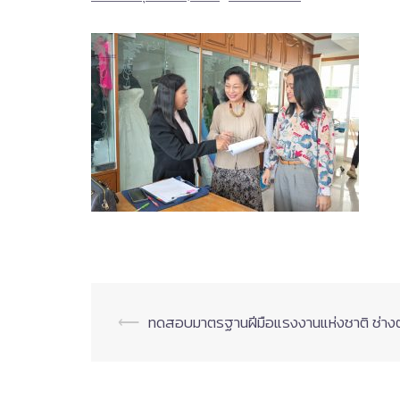
Post
⟵
ทดสอบมาตรฐานฝีมือแรงงานแห่งชาติ ช่างตัดเ
navigation