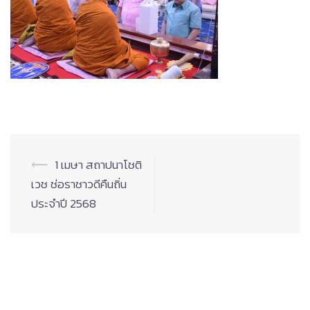
Post
⟵
1 เมษา สถาปนาโชติ
navigation
เวช ช่อราชาวดีคืนถิ่น
ประจำปี 2568